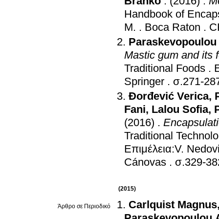
Branko
.
(2016)
.
Me
Handbook of Encaps
M.
.
Boca Raton
.
C
Paraskevopoulou
Mastic gum and its 
Traditional Foods
.
Ε
Springer
.
σ.271-28
Đorđević Verica
,
Fani
,
Lalou Sofia
,
(2016)
.
Encapsulati
Traditional Technolo
Επιμέλεια:V. Nedovi
Cánovas
.
σ.329-38
(2015)
Carlquist Magnus
Άρθρο σε Περιοδικό
Paraskevopoulou 