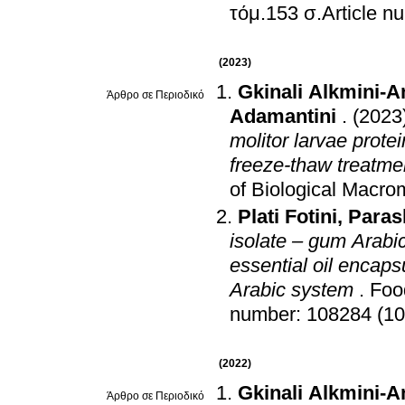
τόμ.153 σ.Arti
(2023)
Gkinali Alkmini-
Άρθρο σε Περιοδικό
Adamantini
.
(2023
molitor larvae prote
freeze-thaw treatmen
of Biological Macro
Plati Fotini
,
Paras
isolate – gum Arabi
essential oil encap
Arabic system
.
Foo
number: 108284 (10
(2022)
Gkinali Alkmini-
Άρθρο σε Περιοδικό