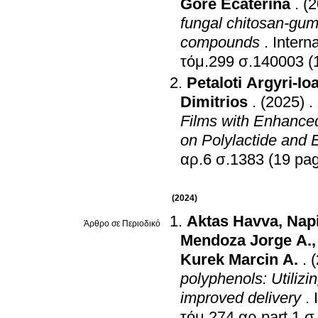
Gore Ecaterina
.
(2
fungal chitosan-gum 
compounds
.
Intern
τόμ.299 σ.14000
Petaloti Argyri-Io
Dimitrios
.
(2025)
.
Films with Enhanced
on Polylactide and E
αρ.6 σ.1383 (19 p
(2024)
Aktas Havva
,
Nap
Άρθρο σε Περιοδικό
Mendoza Jorge A.
Kurek Marcin A.
.
polyphenols: Utilizi
improved delivery
.
τόμ