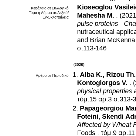
Kioseoglou Vasile
Κεφάλαιο σε Συλλογικό
Τόμο ή Λήμμα σε Λεξικό/
Mahesha M.
.
(2021
Εγκυκλοπαίδεια
pulse proteins - Cha
nutraceutical applic
and Brian McKenna
σ.113-146
(2020)
Alba Κ.
,
Rizou Th.
Άρθρο σε Περιοδικό
Kontogiorgos V.
.
physical properties 
τόμ.15 αρ.3 σ.3
Papageorgiou Mar
Foteini
,
Skendi Ad
Affected by Wheat 
Foods
.