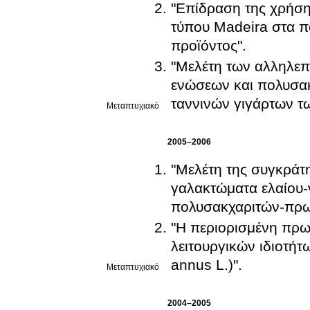
"Επίδραση της χρήση
τύπου Madeira στα πο
προϊόντος".
"Μελέτη των αλληλε
ενώσεων και πολυσακ
ταννινών γιγάρτων τω
Μεταπτυχιακό
2005–2006
"Μελέτη της συγκράτησ
γαλακτώματα ελαίου-
πολυσακχαριτών-πρω
"Η περιορισμένη πρ
λειτουργικών ιδιοτή
annus L.)".
Μεταπτυχιακό
2004–2005