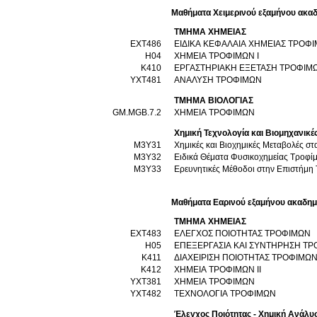
Μαθήματα Χειμερινού εξαμήνου ακαδ
ΤΜΗΜΑ ΧΗΜΕΙΑΣ
ΕΧΤ486
ΕΙΔΙΚΑ ΚΕΦΑΛΑΙΑ ΧΗΜΕΙΑΣ ΤΡΟΦ
Η04
ΧΗΜΕΙΑ ΤΡΟΦΙΜΩΝ Ι
Κ410
ΕΡΓΑΣΤΗΡΙΑΚΗ ΕΞΕΤΑΣΗ ΤΡΟΦΙΜ
ΥΧΤ481
ΑΝΑΛΥΣΗ ΤΡΟΦΙΜΩΝ
ΤΜΗΜΑ ΒΙΟΛΟΓΙΑΣ
GM.MGB.7.2
ΧΗΜΕΙΑ ΤΡΟΦΙΜΩΝ
Χημική Τεχνολογία και Βιομηχανικ
Μ3Υ31
Χημικές και Βιοχημικές Μεταβολές σ
Μ3Υ32
Ειδικά Θέματα Φυσικοχημείας Τροφί
Μ3Υ33
Ερευνητικές Μέθοδοι στην Επιστήμη
Μαθήματα Εαρινού εξαμήνου ακαδημ
ΤΜΗΜΑ ΧΗΜΕΙΑΣ
ΕΧΤ483
ΕΛΕΓΧΟΣ ΠΟΙΟΤΗΤΑΣ ΤΡΟΦΙΜΩΝ
Η05
ΕΠΕΞΕΡΓΑΣΙΑ ΚΑΙ ΣΥΝΤΗΡΗΣΗ Τ
Κ411
ΔΙΑΧΕΙΡΙΣΗ ΠΟΙΟΤΗΤΑΣ ΤΡΟΦΙΜΩ
Κ412
ΧΗΜΕΙΑ ΤΡΟΦΙΜΩΝ ΙΙ
ΥΧΤ381
ΧΗΜΕΙΑ ΤΡΟΦΙΜΩΝ
ΥΧΤ482
ΤΕΧΝΟΛΟΓΙΑ ΤΡΟΦΙΜΩΝ
Έλεγχος Ποιότητας - Χημική Ανάλυ