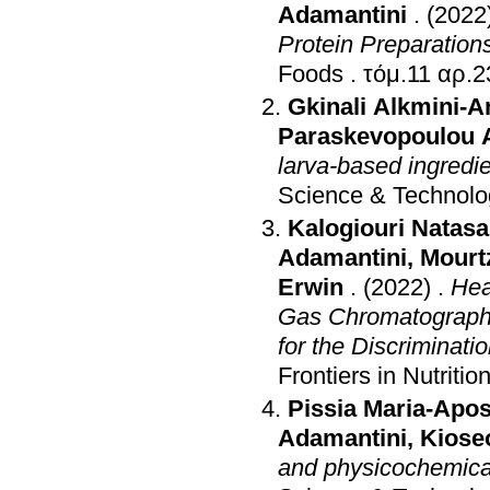
Adamantini
.
(2022
Protein Preparation
Foods
.
Gkinali Alkmini-
Paraskevopoulou 
larva-based ingredie
Science & Technolo
Kalogiouri Natasa
Adamantini
,
Mourt
Erwin
.
(2022)
.
Hea
Gas Chromatography
for the Discriminati
Frontiers in Nutritio
Pissia Maria-Apos
Adamantini
,
Kiose
and physicochemical