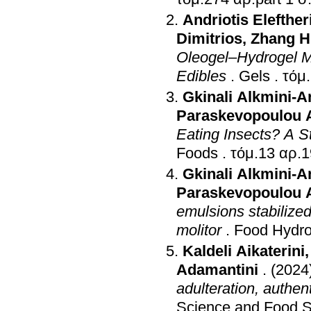
Andriotis Elefther
Dimitrios
,
Zhang H
Oleogel–Hydrogel Mi
Edibles
.
Gels
.
Gkinali Alkmini-
Paraskevopoulou 
Eating Insects? A 
Foods
.
Gkinali Alkmini-
Paraskevopoulou 
emulsions stabilized
molitor
.
Food Hydro
Kaldeli Aikaterini
Adamantini
.
(2024
adulteration, authent
Science and Food S