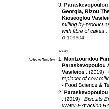
Paraskevopoulou
Georgia
,
Rizou Th
Kioseoglou Vasile
milling by-product a
with fibre of cakes
.
σ.109604
(2019)
Mantzouridou Fan
Άρθρο σε Περιοδικό
Paraskevopoulou 
Vasileios
.
(2019)
.
replacer of cow milk
- Food Science & T
Paraskevopoulou
.
(2019)
.
Biscuits E
Water-Extraction Re