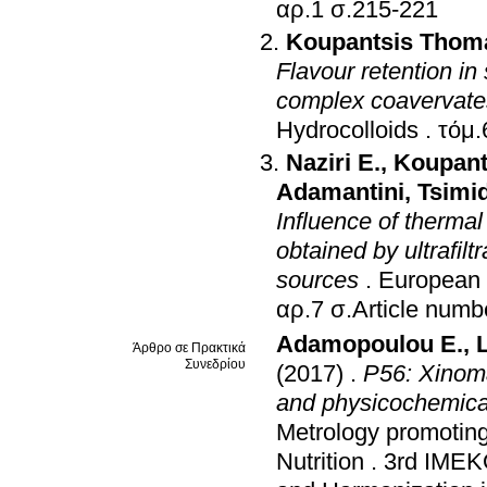
αρ.1 σ.215-221
Koupantsis Thom
Flavour retention i
complex coavervates
Hydrocolloids
.
Naziri E.
,
Koupant
Adamantini
,
Tsimi
Influence of thermal 
obtained by ultrafilt
sources
.
European 
αρ.7 σ.Article n
Adamopoulou E.
,
Άρθρο σε Πρακτικά
Συνεδρίου
(2017)
.
P56: Xinoma
and physicochemica
Metrology promoting
Nutrition
.
3rd IMEK