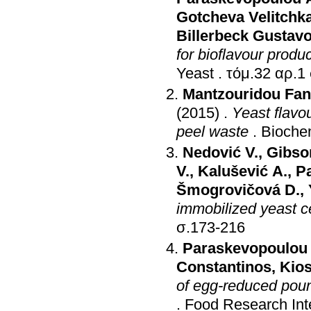
Gotcheva Velitchk
Billerbeck Gustavo
for bioflavour produ
Yeast
.
Mantzouridou Fan
(2015)
.
Yeast flavou
peel waste
.
Biochem
Nedović V.
,
Gibso
V.
,
Kalušević A.
,
P
Šmogrovičová D.
,
immobilized yeast c
σ.173-216
Paraskevopoulou
Constantinos
,
Kios
of egg-reduced poun
.
Food Research Inte