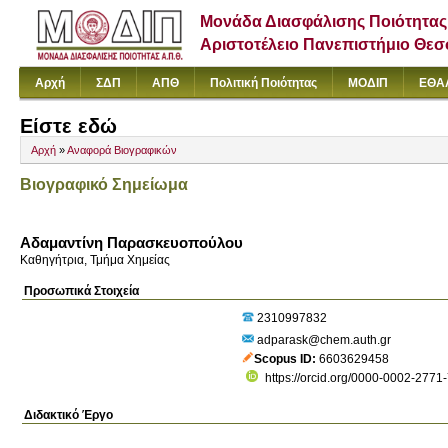
Μονάδα Διασφάλισης Ποιότητας
Αριστοτέλειο Πανεπιστήμιο Θε
Αρχή
ΣΔΠ
ΑΠΘ
Πολιτική Ποιότητας
ΜΟΔΙΠ
ΕΘΑ
Είστε εδώ
Αρχή
»
Αναφορά Βιογραφικών
Βιογραφικό Σημείωμα
Αδαμαντίνη Παρασκευοπούλου
Καθηγήτρια, Τμήμα Χημείας
Προσωπικά Στοιχεία
2310997832
adparask@chem.auth.gr
Scopus ID
6603629458
https://orcid.org/0000-0002-2771
Διδακτικό Έργο