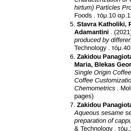
hirtum) Particles P
Foods
.
Stavra Katholiki
,
Adamantini
.
(2021
produced by differen
Technology
.
Zakidou Panagiot
Maria
,
Blekas Geo
Single Origin Coffe
Coffee Customization
Chemometrics
.
Mol
pages)
Zakidou Panagiot
Aqueous sesame seed
preparation of capp
& Technology
.