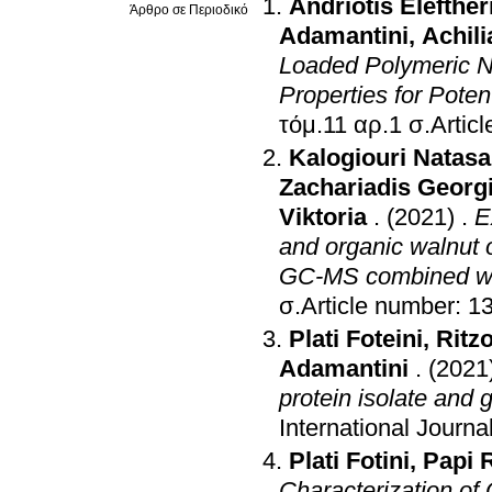
Andriotis Elefther
Άρθρο σε Περιοδικό
Adamantini
,
Achili
Loaded Polymeric N
Properties for Poten
τόμ.11 αρ.
Kalogiouri Natasa
Zachariadis Georg
Viktoria
.
(2021)
.
E
and organic walnut o
GC-MS combined wi
σ.Article number: 1
Plati Foteini
,
Ritz
Adamantini
.
(2021
protein isolate and 
International Journa
Plati Fotini
,
Papi R
Characterization of