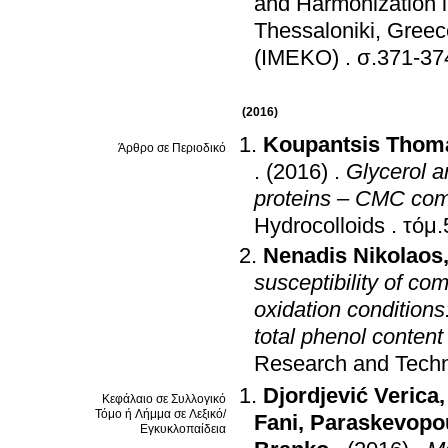
and Harmonization i
Thessaloniki, Greec
(IMEKO)
.
σ.371-37
(2016)
Koupantsis Thom
Άρθρο σε Περιοδικό
.
(2016)
.
Glycerol a
proteins – CMC comp
Hydrocolloids
.
Nenadis Nikolaos
susceptibility of c
oxidation conditions
total phenol content
Research and Tech
Djordjević Verica
Κεφάλαιο σε Συλλογικό
Τόμο ή Λήμμα σε Λεξικό/
Fani
,
Paraskevopo
Εγκυκλοπαίδεια