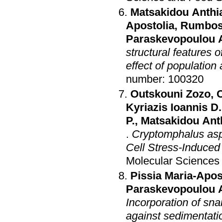
Matsakidou Anthi
Apostolia
,
Rumbos 
Paraskevopoulou 
structural features o
effect of population 
number: 100320
Outskouni Zozo
,
C
Kyriazis Ioannis D.
P.
,
Matsakidou Ant
.
Cryptomphalus asp
Cell Stress-Induce
Molecular Sciences
Pissia Maria-Apos
Paraskevopoulou 
Incorporation of snai
against sedimentati