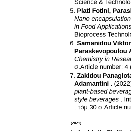
Science & Technolo
Plati Fotini
,
Paras
Nano-encapsulation 
in Food Application
Bioprocess Technol
Samanidou Viktor
Paraskevopoulou 
Chemistry in Resea
σ.Article number: 4 
Zakidou Panagiot
Adamantini
.
(2022
plant-based beverag
style beverages
.
In
.
τόμ.30 σ.Arti
(2021)