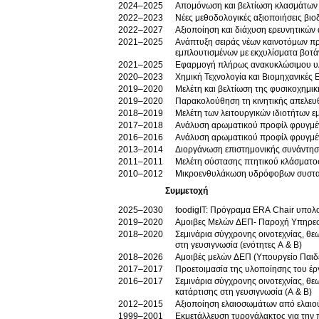
2024–2025
Απομόνωση και βελτίωση κλασμάτων 
2022–2023
Νέες μεθοδολογικές αξιοποιήσεις βι
2022–2027
Αξιοποίηση και διάχυση ερευνητικών 
2021–2025
Ανάπτυξη σειράς νέων καινοτόμων π
εμπλουτισμένων με εκχυλίσματα βοτ
2021–2025
Εφαρμογή πλήρως ανακυκλώσιμου υλι
2020–2023
Χημική Τεχνολογία και Βιομηχανικές
2019–2020
Μελέτη και βελτίωση της φυσικοχημ
2019–2020
Παρακολούθηση τη κινητικής απελευ
2018–2019
Μελέτη των λειτουργικών ιδιοτήτων 
2017–2018
Ανάλυση αρωματικού προφίλ φρυγμέ
2016–2016
Ανάλυση αρωματικού προφίλ φρυγμέ
2013–2014
2011–2011
Μελέτη σύστασης πτητικού κλάσματος
2010–2012
Μικροενθυλάκωση υδρόφοβων συστατι
Συμμετοχή
2025–2030
foodigIT: Πρόγραμα ERA Chair υπολο
2019–2020
Αμοιβες Μελών ΔΕΠ- Παροχή Υπηρε
2018–2020
Σεμινάρια σύγχρονης οινοτεχνίας, θ
στη γευσιγνωσία (ενότητες Α & Β)
2018–2026
Αμοιβές μελών ΔΕΠ (Υπουργείο Παιδ
2017–2017
Προετοιμασία της υλοποίησης του 
2016–2017
Σεμινάρια σύγχρονης οινοτεχνίας, θ
κατάρτισης στη γευσιγνωσία (Α & Β)
2012–2015
Αξιοποίηση ελαιοσωμάτων από ελαιο
1999–2001
Εκμετάλλευση τυρογάλακτος για την 