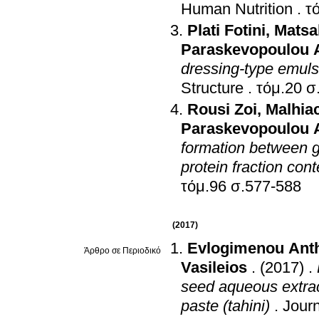
Human Nutrition
.
Plati Fotini
,
Matsa
Paraskevopoulou 
dressing-type emulsi
Structure
.
τό
Rousi Zoi
,
Malhia
Paraskevopoulou 
formation between g
protein fraction cont
τόμ.96 σ.577-588
(2017)
Evlogimenou Ant
Άρθρο σε Περιοδικό
Vasileios
.
(2017)
.
seed aqueous extrac
paste (tahini)
.
Journ