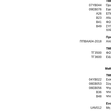
ΤΜ
07YB044
Όρα
09EB076
Εφα
Α26
ΕΠ
Β23
ΑΝ
Β41
ΦΩ
Β49
ΣΥ
ΧΑ
Προ
ΠΠΒΑΑ04-2018
Από
ΤΜ
ΤΓ3500
ΦΩ
ΤΓ3600
ΕΙ
Μαθ
ΤΜ
04YB022
Εισ
08EB053
Σύγ
08EB056
Ψηφ
Β36
ΨΗ
Β48
ΨΗ
Ενα
UAV012