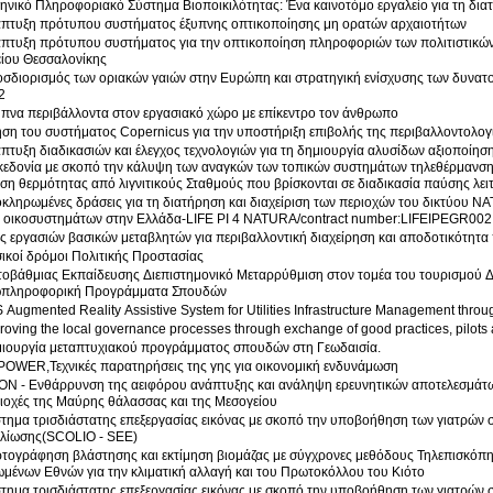
ηνικό Πληροφοριακό Σύστημα Βιοποικιλότητας: Ένα καινοτόμο εργαλείο για τη δια
πτυξη πρότυπου συστήματος έξυπνης οπτικοποίησης μη ορατών αρχαιοτήτων
πτυξη πρότυπου συστήματος για την οπτικοποίηση πληροφοριών των πολιτιστικώ
ίου Θεσσαλονίκης
σδιορισμός των οριακών γαιών στην Ευρώπη και στρατηγική ενίσχυσης των δυνατ
2
πνα περιβάλλοντα στον εργασιακό χώρο με επίκεντρο τον άνθρωπο
Χρήση του συστήματος Copernicus για την υποστήριξη επιβολής τη
πτυξη διαδικασιών και έλεγχος τεχνολογιών για τη δημιουργία αλυσίδων αξιοποίηση
εδονία με σκοπό την κάλυψη των αναγκών των τοπικών συστημάτων τηλεθέρμανσης 
ση θερμότητας από λιγνιτικούς Σταθμούς που βρίσκονται σε διαδικασία παύσης λει
κληρωμένες δράσεις για τη διατήρηση και διαχείριση των περιοχών του δικτύου N
 οικοσυστημάτων στην Ελλάδα-LIFE PI 4 NATURA/contract number:LIFEIPEGR002
ς εργασιών βασικών μεταβλητών για περιβαλλοντική διαχείρηση και αποδοτικότητ
ικοί δρόμοι Πολιτικής Προστασίας
τοβάθμιας Εκπαίδευσης Διεπιστημονικό Μεταρρύθμιση στον τομέα του τουρισμού Δ
πληροφορική Προγράμματα Σπουδών
 Augmented Reality Assistive System for Utilities Infrastructure Management thr
roving the local governance processes through exchange of good practices, pilots a
ιουργία μεταπτυχιακού προγράμματος σπουδών στη Γεωδαισία.
OWER,Τεχνικές παρατηρήσεις της γης για οικονομική ενδυνάμωση
ΟΝ - Ενθάρρυνση της αειφόρου ανάπτυξης και ανάληψη ερευνητικών αποτελεσμάτων
ιοχές της Μαύρης θάλασσας και της Μεσογείου
τημα τρισδιάστατης επεξεργασίας εικόνας με σκοπό την υποβοήθηση των γιατρών
λίωσης(SCOLIO - SEE)
τογράφηση βλάστησης και εκτίμηση βιομάζας με σύγχρονες μεθόδους Τηλεπισκόπη
μένων Εθνών για την κλιματική αλλαγή και του Πρωτοκόλλου του Κιότο
τημα τρισδιάστατης επεξεργασίας εικόνας με σκοπό την υποβοήθηση των γιατρών