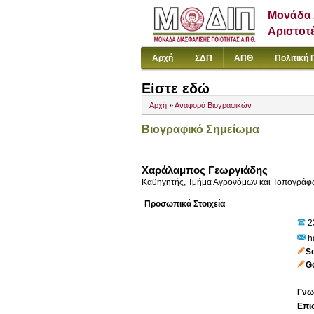
Μονάδα 
Αριστοτ
Αρχή
ΣΔΠ
ΑΠΘ
Πολιτική 
Είστε εδώ
Αρχή
»
Αναφορά Βιογραφικών
Βιογραφικό Σημείωμα
Χαράλαμπος Γεωργιάδης
Καθηγητής, Τμήμα Αγρονόμων και Τοπογράφ
Προσωπικά Στοιχεία
2
ha
S
Go
Γνω
Επι