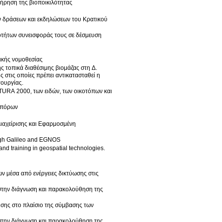
τήρηση της βιοποικιλότητας
ν δράσεων και εκδηλώσεων του Κρατικού
οτήτων συνεισφοράς τους σε δέσμευση
ς περιβαλλοντολογικής νομοθεσίας
ς τοπικά διαθέσιμης βιομάζας στη Δ.
στις οποίες πρέπει αντικατασταθεί η
τουργίας.
ATURA 2000, των ειδών, των οικοτόπων και
α πόρων
ιαχείρισης και Εφαρμοσμένη
ough Galileo and EGNOS
nd training in geospatial technologies.
 μέσα από ενέργειες δικτύωσης στις
 στην διάγνωση και παρακολούθηση της
σης στo πλαίσιο της σύμβασης των
 στην διάγνωση και παρακολούθηση της