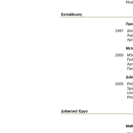
Pho
Εκπαίδευση
Προ
1997
Δί
Αγρ
Αρι
Μετ
2000
MS
Πολ
Αρι
Προ
Διδ
2005
Ph
Spa
Uni
Pho
Διδακτικό Έργο
Μαθ