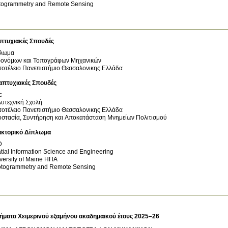
togrammetry and Remote Sensing
πτυχιακές Σπουδές
πλωμα
ονόμων και Τοπογράφων Μηχανικών
τοτέλειο Πανεπιστήμιο Θεσσαλονικης
Ελλάδα
απτυχιακές Σπουδές
c
υτεχνική Σχολή
τοτέλειο Πανεπιστήμιο Θεσσαλονικης
Ελλάδα
στασία, Συντήρηση και Αποκατάσταση Μνημείων Πολιτισμού
ακτορικό Δίπλωμα
D
tial Information Science and Engineering
versity of Maine
ΗΠΑ
togrammetry and Remote Sensing
ήματα Χειμερινού εξαμήνου ακαδημαϊκού έτους 2025–26