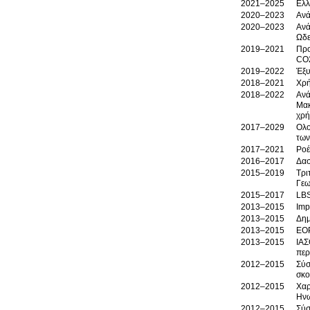
2021–2025
Ελλ
2020–2023
Ανά
2020–2023
Ανά
Ωδε
2019–2021
Προ
CO
2019–2022
Έξυ
2018–2021
2018–2022
Ανά
Μακ
χρή
2017–2029
Ολο
των
2017–2021
Ροέ
2016–2017
Δασ
2015–2019
Τρι
Γεω
2015–2017
LBS
2013–2015
Imp
2013–2015
Δημ
2013–2015
EOP
2013–2015
ΙΑΣ
περ
2012–2015
Σύσ
σκο
2012–2015
Χαρ
Ηνω
2012–2015
Σύσ