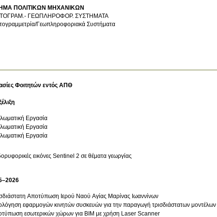
ΗΜΑ ΠΟΛΙΤΙΚΩΝ ΜΗΧΑΝΙΚΩΝ
ΤΟΓΡΑΜ.- ΓΕΩΠΛΗΡΟΦΟΡ. ΣΥΣΤΗΜΑΤΑ
ογραμμετρία/Γεωπληροφοριακά Συστήματα
ασίες Φοιτητών εντός ΑΠΘ
ξέλιξη
λωματική Εργασία
λωματική Εργασία
λωματική Εργασία
δορυφορικές εικόνες Sentinel 2 σε θέματα γεωργίας
5–2026
σδιάστατη Αποτύπωση Ιερού Ναού Αγίας Μαρίνας Ιωαννίνων
ολόγηση εφαρμογών κινητών συσκευών για την παραγωγή τρισδιάστατων μοντέλων 
τύπωση εσωτερικών χώρων για BIM με χρήση Laser Scanner