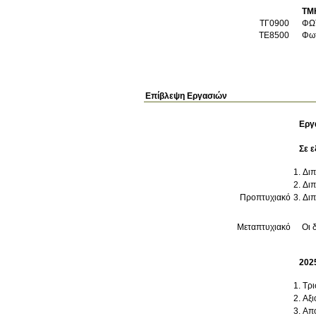
ΤΜ
ΤΓ0900
ΦΩ
ΤΕ8500
Φωτ
Επίβλεψη Εργασιών
Εργ
Σε ε
Διπ
Διπ
Προπτυχιακό
Διπ
Μεταπτυχιακό
Οι 
202
Τρι
Αξι
Απο