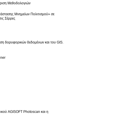
κριση Μεθοδολογιών
τάστασης Μνημείων Πολιτισμού» σε
ις Σέρρες
ήση δορυφορικών δεδομένων και του GIS.
anner
ικού AGISOFT Photoscan και η