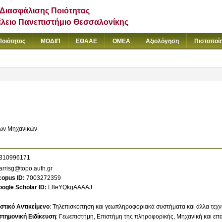
Διασφάλισης Ποιότητας
έλειο Πανεπιστήμιο Θεσσαλονίκης
Ποιότητας
ΜΟΔΙΠ
ΕΘΑΑΕ
ΟΜΕΑ
Αξιολόγηση
Πιστοποί
ων Μηχανικών
310996171
rrisg@topo.auth.gr
copus ID
7003272359
ogle Scholar ID
L8eYQkgAAAAJ
στικό Αντικείμενο
:
Τηλεπισκόπηση και γεωπληροφοριακά συστήματα και άλλα τεχν
στημονική Ειδίκευση
:
Γεωεπιστήμη
Επιστήμη της πληροφορικής
Μηχανική και επ