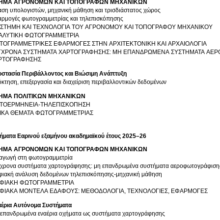
ΗΜΑ ΑΓΡΟΝΟΜΩΝ ΚΑΙ ΤΟΠΟΓΡΑΦΩΝ ΜΗΧΑΝΙΚΩΝ
ση υπολογιστών, μηχανική μάθηση και τρισδιάστατος χώρος
ρμογές φωτογραμμετρίας και τηλεπισκόπησης
ΙΣΤΗΜΗ ΚΑΙ ΤΕΧΝΟΛΟΓΙΑ ΤΟΥ ΑΓΡΟΝΟΜΟΥ ΚΑΙ ΤΟΠΟΓΡΑΦΟΥ ΜΗΧΑΝΙΚΟΥ
ΑΛΥΤΙΚΗ ΦΩΤΟΓΡΑΜΜΕΤΡΙΑ
ΤΟΓΡΑΜΜΕΤΡΙΚΕΣ ΕΦΑΡΜΟΓΕΣ ΣΤΗΝ ΑΡΧΙΤΕΚΤΟΝΙΚΗ ΚΑΙ ΑΡΧΑΙΟΛΟΓΙΑ
ΓΧΡΟΝΑ ΣΥΣΤΗΜΑΤΑ ΧΑΡΤΟΓΡΑΦΗΣΗΣ: ΜΗ ΕΠΑΝΔΡΩΜΕΝΑ ΣΥΣΤΗΜΑΤΑ ΑΕΡ
ΡΤΟΓΡΑΦΗΣΗΣ
στασία Περιβάλλοντος και Βιώσιμη Ανάπτυξη
κτηση, επεξεργασία και διαχείριση περιβαλλοντικών δεδομένων
ΗΜΑ ΠΟΛΙΤΙΚΩΝ ΜΗΧΑΝΙΚΩΝ
ΤΟΕΡΜΗΝΕΙΑ-ΤΗΛΕΠΙΣΚΟΠΗΣΗ
ΔΙΚΑ ΘΕΜΑΤΑ ΦΩΤΟΓΡΑΜΜΕΤΡΙΑΣ
ήματα Εαρινού εξαμήνου ακαδημαϊκού έτους 2025–26
ΗΜΑ ΑΓΡΟΝΟΜΩΝ ΚΑΙ ΤΟΠΟΓΡΑΦΩΝ ΜΗΧΑΝΙΚΩΝ
αγωγή στη φωτογραμμετρία
χρονα συστήματα χαρτογράφησης: μη επανδρωμένα συστήματα αεροφωτογράφιση
ιακή ανάλυση δεδομένων τηλεπισκόπησης-μηχανική μάθηση
ΦΙΑΚΗ ΦΩΤΟΓΡΑΜΜΕΤΡΙΑ
ΦΙΑΚΑ ΜΟΝΤΕΛΑ ΕΔΑΦΟΥΣ: ΜΕΘΟΔΟΛΟΓΙΑ, ΤΕΧΝΟΛΟΓΙΕΣ, ΕΦΑΡΜΟΓΕΣ
έρια Αυτόνομα Συστήματα
Μη επανδρωμένα εναέρια οχήματα ως συστήματα χαρτογράφησης