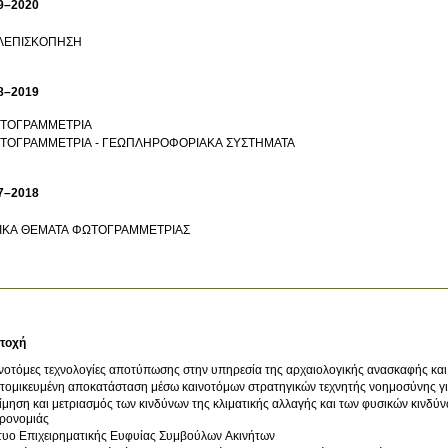
9–2020
ΛΕΠΙΣΚΟΠΗΣΗ
8–2019
ΤΟΓΡΑΜΜΕΤΡΙΑ
ΤΟΓΡΑΜΜΕΤΡΙΑ - ΓΕΩΠΛΗΡΟΦΟΡΙΑΚΑ ΣΥΣΤΗΜΑΤΑ
7–2018
ΔΙΚΑ ΘΕΜΑΤΑ ΦΩΤΟΓΡΑΜΜΕΤΡΙΑΣ
τοχή
νοτόμες τεχνολογίες αποτύπωσης στην υπηρεσία της αρχαιολογικής ανασκαφής και
τομικευμένη αποκατάσταση μέσω καινοτόμων στρατηγικών τεχνητής νοημοσύνης γι
ίμηση και μετριασμός των κινδύνων της κλιματικής αλλαγής και των φυσικών κινδύν
ρονομιάς
τυο Επιχειρηματικής Ευφυίας Συμβούλων Ακινήτων