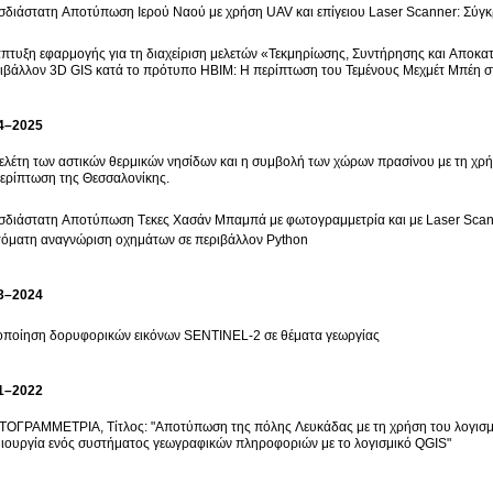
σδιάστατη Αποτύπωση Ιερού Ναού με χρήση UAV και επίγειου Laser Scanner: Σύγ
πτυξη εφαρμογής για τη διαχείριση μελετών «Τεκμηρίωσης, Συντήρησης και Αποκα
ιβάλλον 3D GIS κατά το πρότυπο HBIM: Η περίπτωση του Τεμένους Μεχμέτ Μπέη στ
4–2025
ελέτη των αστικών θερμικών νησίδων και η συμβολή των χώρων πρασίνου με τη χρ
ερίπτωση της Θεσσαλονίκης.
Τρισδιάστατη Αποτύπωση Tεκες Χασάν Μπαμπά με φωτογραμμετρία και με Laser Sc
όματη αναγνώριση οχημάτων σε περιβάλλον Python
3–2024
οποίηση δορυφορικών εικόνων SENTINEL-2 σε θέματα γεωργίας
1–2022
ΟΓΡΑΜΜΕΤΡΙΑ, Τίτλος: "Αποτύπωση της πόλης Λευκάδας με τη χρήση του λογισμ
ιουργία ενός συστήματος γεωγραφικών πληροφοριών με το λογισμικό QGIS"