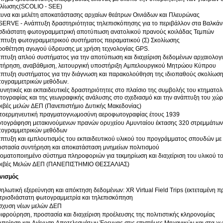
λίωσης(SCOLIO - SEE)
υνα και μελέτη αποκατάστασης αρχαίων θεάτρων Οινιάδων και Πλευρώνας
ERVE - Ανάπτυξη δραστηριότητας τηλεπισκόπησης για το περιβάλλον στα Βαλκάν
σδιάστατη φωτογραμμετρική αποτύπωση ανατολικού πρανούς κοιλάδας Τεμπών
πτυξη φωτογραμμετρικού συστήματος πειραματικού (Σ) Σκολίωσης
οθέτηση αγωγού ύδρευσης με χρήση τεχνολογίας GPS.
πτυξη απλού συστήματος για την αποτύπωση και διαχείριση δεδομένων αρχαιολο
τήρηση, αναβάθμιση, λειτουργική υποστήριξη Αμπελουργικού Μητρώου Κύπρου
πτυξη συστήματος για την διάγνωση και παρακολούθηση της ιδιοπαθούς σκολίωσ
ογραμμετρικών μεθόδων.
υνητικές και εκπαιδευτικές δραστηριότητες στο πλαίσιο της συμβολής του κτηματολ
τογραφίας και της γεωγραφικής ανάλυσης στο σχεδιασμό και την ανάπτυξη του χώ
ιβές μελών ΔΕΠ (Πανεπιστήμιο Δυτικής Μακεδονίας)
οερμηνευτική πραγματογνωμοσύνη αεροφωτογραφίας έτους 1939
τογράφηση μετακινούμενων πρανών ορυχείου Αμυνταίου έκτασης 320 στρεμμάτω
ογραμμετρικών μεθόδων
πτυξη και εμπλουτισμός του εκπαιδευτικού υλικού του προγράμματος σπουδών μ
στασία συντήρηση και αποκατάσταση μνημείων πολιτισμού
οματοποιημένο σύστημα πληροφοριών για τεκμηρίωση και διαχείριση του υλικού τ
ιβές Μελών ΔΕΠ (ΠΑΝΕΠΙΣΤΗΜΙΟ ΘΕΣΣΑΛΙΑΣ)
νισμός
ηλωτική εξερεύνηση και απόκτηση δεδομένων: XR Virtual Field Trips (εκτεταμένη πρ
 τρισδιάστατη φωτογραμμετρία και τηλεπισκόπηση
σχυση νέων μελών ΔΕΠ
ιφρούρηση, προστασία και διαχείριση προέλευσης της πολιτιστικής κληρονομίας
οποίηση και Διάχυση Αποτελεσμάτων Έρευνας στις επιστήμες Μηχανικών και στα χω