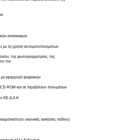
ια
γικών ανασκαφών
ης με τη χρήση αυτοματοποιημένων
ογίου, της φωτογραμμετρίας, της
ρου του
ν με εφαρμογή ψηφιακών
ε CD-ROM και σε περιβάλλον πολυμέσων
ου ΚΕ.Δ.Α.Κ
αγματικότητα: εικονικές ασκήσεις πεδίου)
ρικά και άλλα δεδομένα