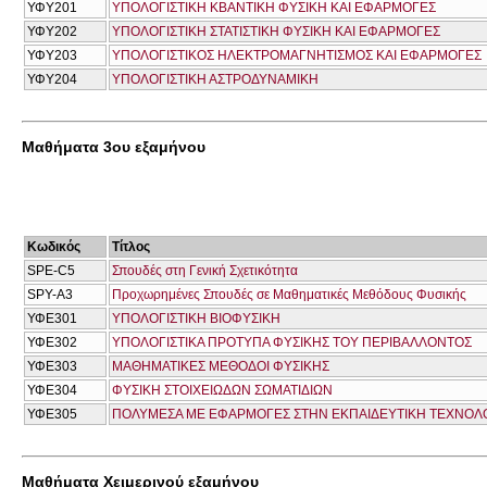
ΥΦΥ201
ΥΠΟΛΟΓΙΣΤΙΚΗ ΚΒΑΝΤΙΚΗ ΦΥΣΙΚΗ ΚΑΙ ΕΦΑΡΜΟΓΕΣ
ΥΦΥ202
ΥΠΟΛΟΓΙΣΤΙΚΗ ΣΤΑΤΙΣΤΙΚΗ ΦΥΣΙΚΗ ΚΑΙ ΕΦΑΡΜΟΓΕΣ
ΥΦΥ203
ΥΠΟΛΟΓΙΣΤΙΚΟΣ ΗΛΕΚΤΡΟΜΑΓΝΗΤΙΣΜΟΣ ΚΑΙ ΕΦΑΡΜΟΓΕΣ
ΥΦΥ204
ΥΠΟΛΟΓΙΣΤΙΚΗ ΑΣΤΡΟΔΥΝΑΜΙΚΗ
Μαθήματα 3ου εξαμήνου
Κωδικός
Τίτλος
SPE-C5
Σπουδές στη Γενική Σχετικότητα
SPY-A3
Προχωρημένες Σπουδές σε Μαθηματικές Μεθόδους Φυσικής
ΥΦΕ301
ΥΠΟΛΟΓΙΣΤΙΚΗ ΒΙΟΦΥΣΙΚΗ
ΥΦΕ302
ΥΠΟΛΟΓΙΣΤΙΚΑ ΠΡΟΤΥΠΑ ΦΥΣΙΚΗΣ ΤΟΥ ΠΕΡΙΒΑΛΛΟΝΤΟΣ
ΥΦΕ303
ΜΑΘΗΜΑΤΙΚΕΣ ΜΕΘΟΔΟΙ ΦΥΣΙΚΗΣ
ΥΦΕ304
ΦΥΣΙΚΗ ΣΤΟΙΧΕΙΩΔΩΝ ΣΩΜΑΤΙΔΙΩΝ
ΥΦΕ305
ΠΟΛΥΜΕΣΑ ΜΕ ΕΦΑΡΜΟΓΕΣ ΣΤΗΝ ΕΚΠΑΙΔΕΥΤΙΚΗ ΤΕΧΝΟΛ
Μαθήματα Χειμερινού εξαμήνου