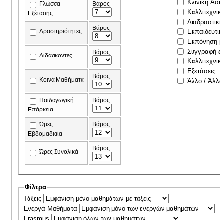
Κλινική Άσ
Γλώσσα
Βάρος
Καλλιτεχνι
Εξέτασης
Διαδραστικ
Βάρος
Δραστηριότητες
Εκπαιδευτι
Εκπόνηση μ
Συγγραφή ε
Βάρος
Διδάσκοντες
Καλλιτεχνι
Εξετάσεις
Βάρος
Κοινά Μαθήματα
Άλλο / Άλλ
Παιδαγωγική
Βάρος
Επάρκεια
Ώρες
Βάρος
Εβδομαδιαία
Βάρος
Ώρες Συνολικά
Φίλτρα
Τάξεις
Ενεργά Μαθήματα
Erasmus