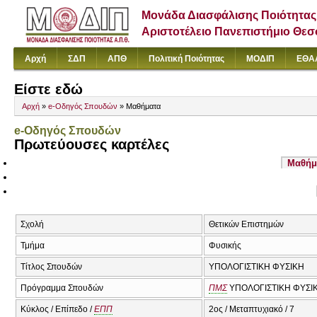
Μονάδα Διασφάλισης Ποιότητας
Αριστοτέλειο Πανεπιστήμιο Θε
Αρχή
ΣΔΠ
ΑΠΘ
Πολιτική Ποιότητας
ΜΟΔΙΠ
ΕΘΑ
Είστε εδώ
Αρχή
»
e-Οδηγός Σπουδών
» Μαθήματα
e-Οδηγός Σπουδών
Πρωτεύουσες καρτέλες
Μαθήμ
Σχολή
Θετικών Επιστημών
Τμήμα
Φυσικής
Τίτλος Σπουδών
ΥΠΟΛΟΓΙΣΤΙΚΗ ΦΥΣΙΚΗ
Πρόγραμμα Σπουδών
ΠΜΣ
ΥΠΟΛΟΓΙΣΤΙΚΗ ΦΥΣΙ
Κύκλος / Επίπεδο /
ΕΠΠ
2ος / Μεταπτυχιακό / 7