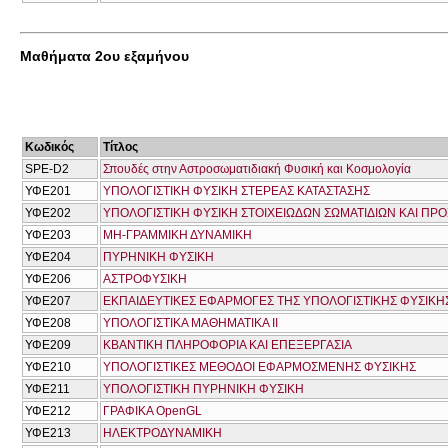
Μαθήματα 2ου εξαμήνου
Κωδικός
Τίτλος
SPE-D2
Σπουδές στην Αστροσωματιδιακή Φυσική και Κοσμολογία
ΥΦΕ201
ΥΠΟΛΟΓΙΣΤΙΚΗ ΦΥΣΙΚΗ ΣΤΕΡΕΑΣ ΚΑΤΑΣΤΑΣΗΣ
ΥΦΕ202
ΥΠΟΛΟΓΙΣΤΙΚΗ ΦΥΣΙΚΗ ΣΤΟΙΧΕΙΩΔΩΝ ΣΩΜΑΤΙΔΙΩΝ ΚΑΙ Π
ΥΦΕ203
ΜΗ-ΓΡΑΜΜΙΚΗ ΔΥΝΑΜΙΚΗ
ΥΦΕ204
ΠΥΡΗΝΙΚΗ ΦΥΣΙΚΗ
ΥΦΕ206
ΑΣΤΡΟΦΥΣΙΚΗ
ΥΦΕ207
ΕΚΠΑΙΔΕΥΤΙΚΕΣ ΕΦΑΡΜΟΓΕΣ ΤΗΣ ΥΠΟΛΟΓΙΣΤΙΚΗΣ ΦΥΣΙΚΗ
ΥΦΕ208
ΥΠΟΛΟΓΙΣΤΙΚΑ ΜΑΘΗΜΑΤΙΚΑ ΙΙ
ΥΦΕ209
ΚΒΑΝΤΙΚΗ ΠΛΗΡΟΦΟΡΙΑ ΚΑΙ ΕΠΕΞΕΡΓΑΣΙΑ
ΥΦΕ210
ΥΠΟΛΟΓΙΣΤΙΚΕΣ ΜΕΘΟΔΟΙ ΕΦΑΡΜΟΣΜΕΝΗΣ ΦΥΣΙΚΗΣ
ΥΦΕ211
ΥΠΟΛΟΓΙΣΤΙΚΗ ΠΥΡΗΝΙΚΗ ΦΥΣΙΚΗ
ΥΦΕ212
ΓΡΑΦΙΚΑ OpenGL
ΥΦΕ213
ΗΛΕΚΤΡΟΔΥΝΑΜΙΚΗ