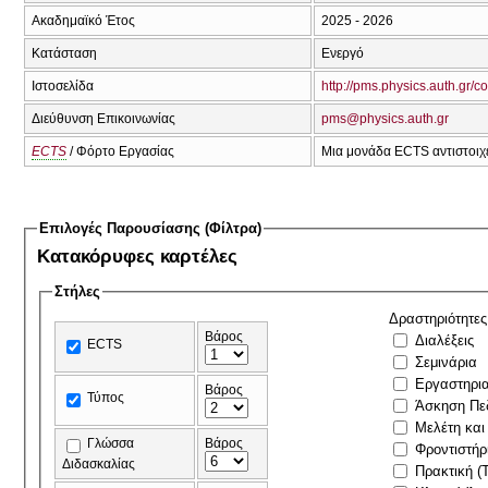
Ακαδημαϊκό Έτος
2025 - 2026
Κατάσταση
Ενεργό
Ιστοσελίδα
http://pms.physics.auth.gr/
Διεύθυνση Επικοινωνίας
pms@physics.auth.gr
ECTS
/ Φόρτο Εργασίας
Μια μονάδα ECTS αντιστοιχε
Επιλογές Παρουσίασης (Φίλτρα)
Κατακόρυφες καρτέλες
Στήλες
Δραστηριότητες
Βάρος
Διαλέξεις
ECTS
Σεμινάρια
Εργαστηρι
Βάρος
Τύπος
Άσκηση Πε
Μελέτη και
Γλώσσα
Βάρος
Φροντιστήρ
Διδασκαλίας
Πρακτική (