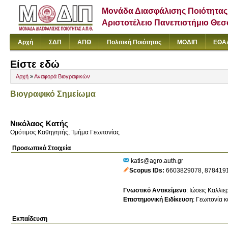
Μονάδα Διασφάλισης Ποιότητας
Αριστοτέλειο Πανεπιστήμιο Θε
Αρχή
ΣΔΠ
ΑΠΘ
Πολιτική Ποιότητας
ΜΟΔΙΠ
ΕΘΑ
Είστε εδώ
Αρχή
»
Αναφορά Βιογραφικών
Βιογραφικό Σημείωμα
Νικόλαος Κατής
Ομότιμος Καθηγητής, Τμήμα Γεωπονίας
Προσωπικά Στοιχεία
katis@agro.auth.gr
Scopus IDs
6603829078
,
878419
Γνωστικό Αντικείμενο
:
Ιώσεις Καλλι
Επιστημονική Ειδίκευση
:
Γεωπονία κ
Εκπαίδευση