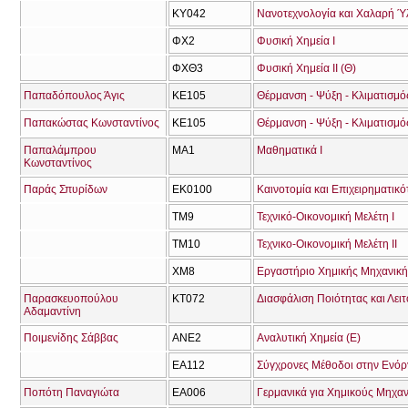
ΚΥ042
Νανοτεχνολογία και Χαλαρή Ύ
ΦΧ2
Φυσική Χημεία Ι
ΦΧΘ3
Φυσική Χημεία ΙΙ (Θ)
Παπαδόπουλος Άγις
ΚΕ105
Θέρμανση - Ψύξη - Κλιματισμό
Παπακώστας Κωνσταντίνος
ΚΕ105
Θέρμανση - Ψύξη - Κλιματισμό
Παπαλάμπρου
ΜΑ1
Μαθηματικά Ι
Κωνσταντίνος
Παράς Σπυρίδων
ΕΚ0100
Καινοτομία και Επιχειρηματικό
ΤΜ9
Τεχνικό-Οικονομική Μελέτη Ι
ΤΜ10
Τεχνικο-Οικονομική Μελέτη ΙΙ
ΧΜ8
Εργαστήριο Χημικής Μηχανικής
Παρασκευοπούλου
ΚΤ072
Διασφάλιση Ποιότητας και Λει
Αδαμαντίνη
Ποιμενίδης Σάββας
ΑΝΕ2
Αναλυτική Χημεία (Ε)
ΕΑ112
Σύγχρονες Μέθοδοι στην Ενό
Ποπότη Παναγιώτα
ΕΑ006
Γερμανικά για Χημικούς Μηχα