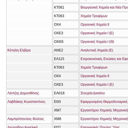
ΚΤ061
Βιοργανική Χημεία και Νέα Πρ
ΚΤ063
Χημεία Τροφίμων
ΟΧ4
Οργανική Χημεία ΙΙ
ΟΧΕ3
Οργανική Χημεία Ι (Ε)
ΟΧΘ3
Οργανική Χημεία Ι (Θ)
Κόταλη Ελβίρα
ΑΝΕ2
Αναλυτική Χημεία (Ε)
ΕΑ115
Ετεροκυκλικές Ενώσεις και Εφ
ΚΤ063
Χημεία Τροφίμων
ΟΧ4
Οργανική Χημεία ΙΙ
ΟΧΕ3
Οργανική Χημεία Ι (Ε)
Λέντζης Δημοσθένης
ΕΑ018
Στοιχεία Δικαίου
Λαβδάκης Κωνσταντίνος
ΕΘ3
Εφαρμοσμένη Θερμοδυναμική 
ΧΜ7
Εργαστήριο Χημικής Μηχανική
Λαμπρόπουλος Φώτιος
ΧΜ8
Εργαστήριο Χημικής Μηχανικής
Λεμονίδου Αγγελική
ΕΠ7
Ενεργειακές Πρώτες Ύλες