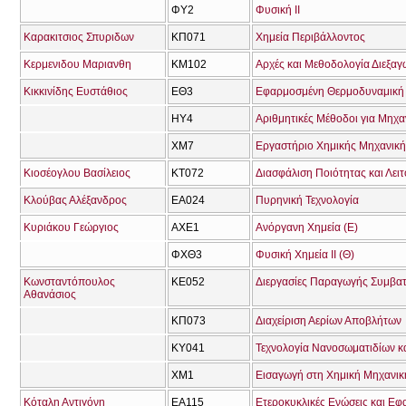
ΦΥ2
Φυσική ΙΙ
Καρακιτσιος Σπυριδων
ΚΠ071
Χημεία Περιβάλλοντος
Κερμενιδου Μαριανθη
ΚΜ102
Αρχές και Μεθοδολογία Διεξα
Κικκινίδης Ευστάθιος
ΕΘ3
Εφαρμοσμένη Θερμοδυναμική 
ΗΥ4
Αριθμητικές Μέθοδοι για Μηχα
ΧΜ7
Εργαστήριο Χημικής Μηχανική
Κιοσέογλου Βασίλειος
ΚΤ072
Διασφάλιση Ποιότητας και Λει
Κλούβας Αλέξανδρος
ΕΑ024
Πυρηνική Τεχνολογία
Κυριάκου Γεώργιος
ΑΧΕ1
Ανόργανη Χημεία (Ε)
ΦΧΘ3
Φυσική Χημεία ΙΙ (Θ)
Κωνσταντόπουλος
ΚΕ052
Αθανάσιος
ΚΠ073
Διαχείριση Αερίων Αποβλήτων
ΚΥ041
Τεχνολογία Νανοσωματιδίων κ
ΧΜ1
Εισαγωγή στη Χημική Μηχανικ
Κόταλη Αντιγόνη
ΕΑ115
Ετεροκυκλικές Ενώσεις και Εφ