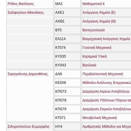
Ρόθος Βασίλειος
ΜΑ2
Μαθηματικά ΙΙ
Σαλίφογλου Αθανάσιος
ΑΧΕ1
Ανόργανη Χημεία (Ε)
ΑΧΘ1
Ανόργανη Χημεία (Θ)
ΒΤ5
Βιοτεχνολογία
ΕΑ114
Βιομηχανική Ανόργανη Χημεία
ΚΤ074
Γενετική Μηχανική
ΚΥ035
Κεραμικά Υλικά
ΚΥ043
Βιοϋλικά
Σαρηγιάννης Δημοσθένης
ΔΑ8
Περιβαλλοντική Μηχανική
ΚΕ056
Μέθοδοι Ανάλυσης Ενεργειακώ
ΚΠ073
Διαχείριση Αερίων Αποβλήτων
ΚΠ078
Διαχείριση Υδάτινων Πόρων κ
ΚΠ079
Διαχείριση Στερεών Αποβλήτων
ΚΤ071
Μεταβολική Μηχανική
Σιδηροπούλου Ευμορφίλη
ΗΥ4
Αριθμητικές Μέθοδοι για Μηχα