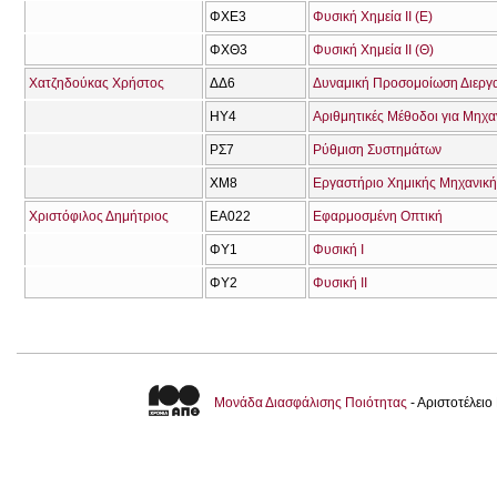
ΦΧΕ3
Φυσική Χημεία ΙΙ (Ε)
ΦΧΘ3
Φυσική Χημεία ΙΙ (Θ)
Χατζηδούκας Χρήστος
ΔΔ6
Δυναμική Προσομοίωση Διεργ
ΗΥ4
Αριθμητικές Μέθοδοι για Μηχα
ΡΣ7
Ρύθμιση Συστημάτων
ΧΜ8
Εργαστήριο Χημικής Μηχανικής
Χριστόφιλος Δημήτριος
ΕΑ022
Εφαρμοσμένη Οπτική
ΦΥ1
Φυσική Ι
ΦΥ2
Φυσική ΙΙ
Μονάδα Διασφάλισης Ποιότητας
- Αριστοτέλει