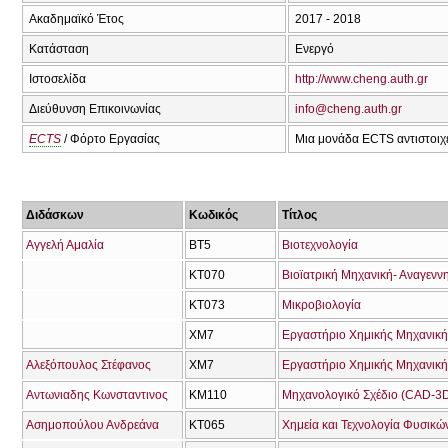
Ακαδημαϊκό Έτος
2017 - 2018
Κατάσταση
Ενεργό
Ιστοσελίδα
http://www.cheng.auth.gr
Διεύθυνση Επικοινωνίας
info@cheng.auth.gr
ECTS
/ Φόρτο Εργασίας
Μια μονάδα ECTS αντιστοιχε
Διδάσκων
Κωδικός
Τίτλος
Αγγελή Αμαλία
ΒΤ5
Βιοτεχνολογία
ΚΤ070
Βιοϊατρική Μηχανική- Αναγεννη
ΚΤ073
Μικροβιολογία
ΧΜ7
Εργαστήριο Χημικής Μηχανική
Αλεξόπουλος Στέφανος
ΧΜ7
Εργαστήριο Χημικής Μηχανική
Αντωνιαδης Κωνσταντινος
ΚΜ110
Μηχανολογικό Σχέδιο (CAD-3D
Ασημοπούλου Ανδρεάνα
ΚΤ065
Χημεία και Τεχνολογία Φυσικώ