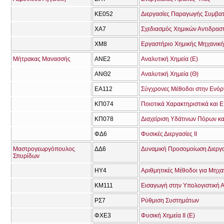
ΚΕ052
ΧΑ7
Σχεδιασμός Χημικών Αντιδραστ
ΧΜ8
Εργαστήριο Χημικής Μηχανικής
Μήτρακας Μανασσής
ΑΝΕ2
Αναλυτική Χημεία (Ε)
ΑΝΘ2
Αναλυτική Χημεία (Θ)
ΕΑ112
Σύγχρονες Μέθοδοι στην Ενό
ΚΠ074
Ποιοτικά Χαρακτηριστικά και 
ΚΠ078
Διαχείριση Υδάτινων Πόρων κ
ΦΔ6
Φυσικές Διεργασίες ΙΙ
Μαστρογεωργόπουλος
ΔΔ6
Δυναμική Προσομοίωση Διεργ
Σπυρίδων
ΗΥ4
Αριθμητικές Μέθοδοι για Μηχα
ΚΜ111
ΡΣ7
Ρύθμιση Συστημάτων
ΦΧΕ3
Φυσική Χημεία ΙΙ (Ε)