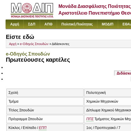
Μονάδα Διασφάλισης Ποιότητας
Αριστοτέλειο Πανεπιστήμιο Θε
Αρχή
ΣΔΠ
ΑΠΘ
Πολιτική Ποιότητας
ΜΟΔΙΠ
ΕΘΑ
Είστε εδώ
Αρχή
»
e-Οδηγός Σπουδών
» Διδάσκοντες
e-Οδηγός Σπουδών
Πρωτεύουσες καρτέλες
Διδάσκ
Σχολή
Πολυτεχνική
Τμήμα
Χημικών Μηχανικών
Τίτλος Σπουδών
Δίπλωμα Χημικού Μηχανικο
Πρόγραμμα Σπουδών
ΠΠΣ
Τμήματος Χημικών Μηχ
Κύκλος / Επίπεδο /
ΕΠΠ
1ος / Προπτυχιακό / 7