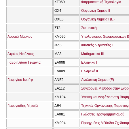
ΚΤ069
Φαρμακευτική Τεχνολογία
ΟΧ4
Οργανική Χημεία ΙΙ
ΟΧΕ3
Οργανική Χημεία Ι (Ε)
ΣΤ3
Στατιστική
Ασσαελ Μάρκος
ΚΜ095
Υπολογισμός Θερμοφυσικών Ι
ΦΔ5
Φυσικές Διεργασίες Ι
Ατρέας Νικόλαος
ΜΑ3
Μαθηματικά ΙΙΙ
Γαβριηλίδου Γεωργία
ΕΑ008
Ελληνικά Ι
ΕΑ009
Ελληνικά ΙΙ
Γεωργίου Ιωσήφ
ΑΝΕ2
Αναλυτική Χημεία (Ε)
ΕΑ112
Σύγχρονες Μέθοδοι στην Ενό
ΚΜ104
Υγιεινή και Ασφάλεια στη Βιομ
Γεωργιάδης Μιχαήλ
ΔΕ4
Τεχνικές Οργάνωσης Παραγωγ
ΕΑ081
Γλώσσες Προγραμματισμού
ΚΜ094
Προηγμένες Μέθοδοι Σχεδιασμο