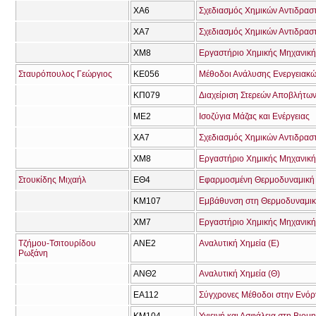
ΧΑ6
Σχεδιασμός Χημικών Αντιδρασ
ΧΑ7
Σχεδιασμός Χημικών Αντιδραστ
ΧΜ8
Εργαστήριο Χημικής Μηχανικής
Σταυρόπουλος Γεώργιος
ΚΕ056
Μέθοδοι Ανάλυσης Ενεργειακώ
ΚΠ079
Διαχείριση Στερεών Αποβλήτων
ΜΕ2
Ισοζύγια Μάζας και Ενέργειας
ΧΑ7
Σχεδιασμός Χημικών Αντιδραστ
ΧΜ8
Εργαστήριο Χημικής Μηχανικής
Στουκίδης Μιχαήλ
ΕΘ4
Εφαρμοσμένη Θερμοδυναμική 
ΚΜ107
Εμβάθυνση στη Θερμοδυναμι
ΧΜ7
Εργαστήριο Χημικής Μηχανική
Τζήμου-Τσιτουρίδου
ΑΝΕ2
Αναλυτική Χημεία (Ε)
Ρωξάνη
ΑΝΘ2
Αναλυτική Χημεία (Θ)
ΕΑ112
Σύγχρονες Μέθοδοι στην Ενό