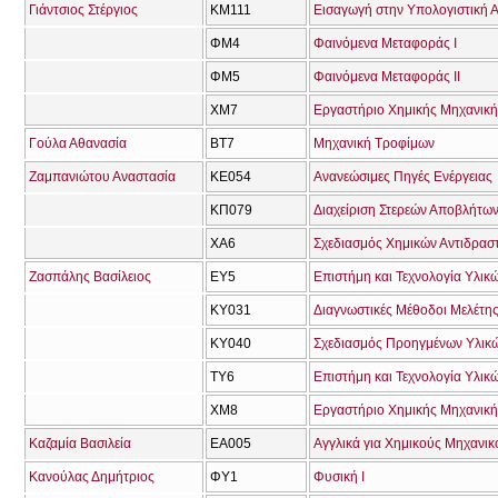
Γιάντσιος Στέργιος
ΚΜ111
ΦΜ4
Φαινόμενα Μεταφοράς Ι
ΦΜ5
Φαινόμενα Μεταφοράς ΙΙ
ΧΜ7
Εργαστήριο Χημικής Μηχανική
Γούλα Αθανασία
ΒΤ7
Μηχανική Τροφίμων
Ζαμπανιώτου Αναστασία
ΚΕ054
Ανανεώσιμες Πηγές Ενέργειας
ΚΠ079
Διαχείριση Στερεών Αποβλήτων
ΧΑ6
Σχεδιασμός Χημικών Αντιδρασ
Ζασπάλης Βασίλειος
ΕΥ5
Επιστήμη και Τεχνολογία Υλικώ
ΚΥ031
Διαγνωστικές Μέθοδοι Μελέτη
ΚΥ040
Σχεδιασμός Προηγμένων Υλικώ
ΤΥ6
Επιστήμη και Τεχνολογία Υλικώ
ΧΜ8
Εργαστήριο Χημικής Μηχανικής
Καζαμία Βασιλεία
ΕΑ005
Αγγλικά για Χημικούς Μηχανικ
Κανούλας Δημήτριος
ΦΥ1
Φυσική Ι