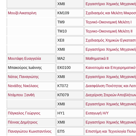
ΧΜ8
Εργαστήριο Χημικής Μηχανικής
Μουζά Αικατερίνη
ΚΜ109
Σχεδιασμός και Μελέτη Μικρο
ΤΜ9
Τεχνικό-Οικονομική Μελέτη Ι
ΤΜ10
Τεχνικο-Οικονομική Μελέτη ΙΙ
ΧΕ8
Σχεδιασμός Χημικών Εγκατασ
ΧΜ8
Εργαστήριο Χημικής Μηχανικής
Μουτάφη Ευαγγελία
ΜΑ2
Μαθηματικά ΙΙ
Μπακούρος Ιωάννης
ΕΚ0100
Καινοτομία και Επιχειρηματικό
Νάτας Παναγιώτης
ΧΜ8
Εργαστήριο Χημικής Μηχανικής
Νενάδης Νικόλαος
ΚΤ072
Διασφάλιση Ποιότητας και Λει
Ντάμπου Ξανθή
ΚΠ079
Διαχείριση Στερεών Αποβλήτων
ΧΜ8
Εργαστήριο Χημικής Μηχανικής
Πάγκαλος Γεώργιος
ΗΥ1
Εισαγωγή Η/Υ
Πέννας Δημήτριος
ΧΜ8
Εργαστήριο Χημικής Μηχανικής
Παναγιώτου Κωνσταντίνος
ΕΠ5
Επιστήμη και Τεχνολογία Πολ