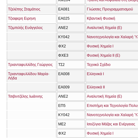
ΚΜ104
Υγιεινή και Ασφάλεια στη Βιομ
Τζελέπης Σταμάτιος
ΕΑ081
Γλώσσες Προγραμματισμού
Τζιαφερη Ειρηνη
ΕΑ025
Κβαντική Φυσική
Τζιμπιλής Ευάγγελος
ΑΝΕ2
Αναλυτική Χημεία (Ε)
ΚΥ042
Νανοτεχνολογία και Χαλαρή Ύ
ΦΧ2
Φυσική Χημεία Ι
ΦΧΕ3
Φυσική Χημεία ΙΙ (Ε)
Τριανταφυλλίδης Γεώργιος
ΤΣ2
Τεχνικό Σχέδιο
Τριανταφυλλίδου Μαρία-
ΕΑ008
Ελληνικά Ι
Λήδα
ΕΑ009
Ελληνικά ΙΙ
Τσιβιντζέλης Ιωάννης
ΑΝΕ2
Αναλυτική Χημεία (Ε)
ΕΠ5
Επιστήμη και Τεχνολογία Πολ
ΚΥ042
Νανοτεχνολογία και Χαλαρή Ύ
ΜΕ2
Ισοζύγια Μάζας και Ενέργειας
ΦΧ2
Φυσική Χημεία Ι