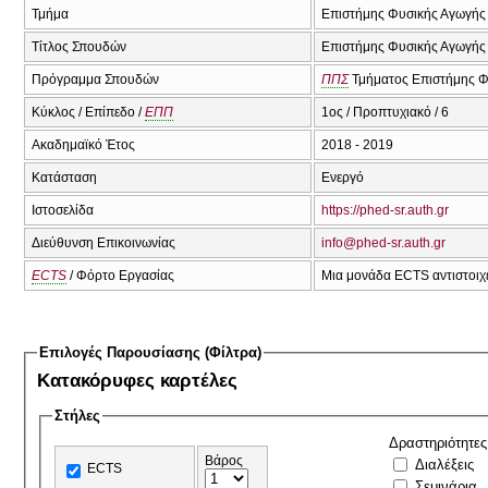
Τμήμα
Επιστήμης Φυσικής Αγωγής κ
Τίτλος Σπουδών
Επιστήμης Φυσικής Αγωγής 
Πρόγραμμα Σπουδών
ΠΠΣ
Τμήματος Επιστήμης Φυ
Κύκλος / Επίπεδο /
ΕΠΠ
1ος / Προπτυχιακό / 6
Ακαδημαϊκό Έτος
2018 - 2019
Κατάσταση
Ενεργό
Ιστοσελίδα
https://phed-sr.auth.gr
Διεύθυνση Επικοινωνίας
info@phed-sr.auth.gr
ECTS
/ Φόρτο Εργασίας
Μια μονάδα ECTS αντιστοιχε
Επιλογές Παρουσίασης (Φίλτρα)
Κατακόρυφες καρτέλες
Στήλες
Δραστηριότητες
Βάρος
Διαλέξεις
ECTS
Σεμινάρια