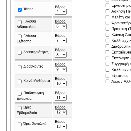
Εργαστηρι
Βάρος
Τύπος
Άσκηση Πε
Μελέτη και
Γλώσσα
Βάρος
Φροντιστήρ
Διδασκαλίας
Πρακτική (
Κλινική Άσ
Γλώσσα
Βάρος
Καλλιτεχνι
Εξέτασης
Διαδραστικ
Βάρος
Δραστηριότητες
Εκπαιδευτι
Εκπόνηση μ
Συγγραφή ε
Βάρος
Διδάσκοντες
Καλλιτεχνι
Εξετάσεις
Βάρος
Κοινά Μαθήματα
Άλλο / Άλλ
Παιδαγωγική
Βάρος
Επάρκεια
Ώρες
Βάρος
Εβδομαδιαία
Βάρος
Ώρες Συνολικά