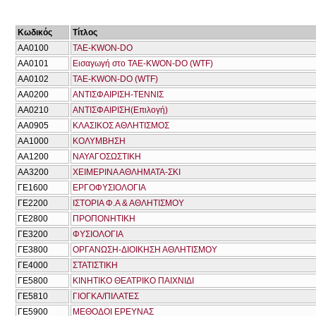
Κωδικός
Τίτλος
ΑΑ0100
TAE-KWON-DO
ΑΑ0101
Εισαγωγή στο TAE-KWON-DO (WTF)
ΑΑ0102
TAE-KWON-DO (WTF)
ΑΑ0200
ΑΝΤΙΣΦΑΙΡΙΣΗ-ΤΕΝΝΙΣ
ΑΑ0210
ΑΝΤΙΣΦΑΙΡΙΣΗ(Επιλογή)
ΑΑ0905
ΚΛΑΣΙΚΟΣ ΑΘΛΗΤΙΣΜΟΣ
ΑΑ1000
ΚΟΛΥΜΒΗΣΗ
ΑΑ1200
ΝΑΥΑΓΟΣΩΣΤΙΚΗ
ΑΑ3200
ΧΕΙΜΕΡΙΝΑ ΑΘΛΗΜΑΤΑ-ΣΚΙ
ΓΕ1600
ΕΡΓΟΦΥΣΙΟΛΟΓΙΑ
ΓΕ2200
ΙΣΤΟΡΙΑ Φ.Α & ΑΘΛΗΤΙΣΜΟΥ
ΓΕ2800
ΠΡΟΠΟΝΗΤΙΚΗ
ΓΕ3200
ΦΥΣΙΟΛΟΓΙΑ
ΓΕ3800
ΟΡΓΑΝΩΣΗ-ΔΙΟΙΚΗΣΗ ΑΘΛΗΤΙΣΜΟΥ
ΓΕ4000
ΣΤΑΤΙΣΤΙΚΗ
ΓΕ5800
ΚΙΝΗΤΙΚΟ ΘΕΑΤΡΙΚΟ ΠΑΙΧΝΙΔΙ
ΓΕ5810
ΓΙΟΓΚΑ/ΠΙΛΑΤΕΣ
ΓΕ5900
ΜΕΘΟΔΟΙ ΕΡΕΥΝΑΣ