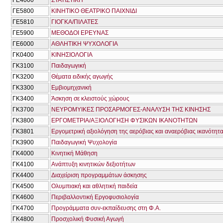
ΓΕ5800
ΚΙΝΗΤΙΚΟ ΘΕΑΤΡΙΚΟ ΠΑΙΧΝΙΔΙ
ΓΕ5810
ΓΙΟΓΚΑ/ΠΙΛΑΤΕΣ
ΓΕ5900
ΜΕΘΟΔΟΙ ΕΡΕΥΝΑΣ
ΓΕ6000
ΑΘΛΗΤΙΚΗ ΨΥΧΟΛΟΓΙΑ
ΓΚ0400
ΚΙΝΗΣΙΟΛΟΓΙΑ
ΓΚ3100
Παιδαγωγική
ΓΚ3200
Θέματα ειδικής αγωγής
ΓΚ3300
Εμβιομηχανική
ΓΚ3400
Άσκηση σε κλειστούς χώρους
ΓΚ3700
ΝΕΥΡΟΜΥΙΚΕΣ ΠΡΟΣΑΡΜΟΓΕΣ-ΑΝΑΛΥΣΗ ΤΗΣ ΚΙΝΗΣΗΣ
ΓΚ3800
ΕΡΓΟΜΕΤΡΙΑ/ΑΞΙΟΛΟΓΗΣΗ ΦΥΣΙΚΩΝ ΙΚΑΝΟΤΗΤΩΝ
ΓΚ3801
Εργομετρική αξιολόγηση της αερόβιας και αναερόβιας ικανότητ
ΓΚ3900
Παιδαγωγική Ψυχολογία
ΓΚ4000
Κινητική Μάθηση
ΓΚ4100
Ανάπτυξη κινητικών δεξιοτήτων
ΓΚ4400
Διαχείριση προγραμμάτων άσκησης
ΓΚ4500
Ολυμπιακή και αθλητική παιδεία
ΓΚ4600
Περιβαλλοντική Εργοφυσιολογία
ΓΚ4700
Προγράμματα συν-εκπαίδευσης στη Φ.Α.
ΓΚ4800
Προσχολική Φυσική Αγωγή