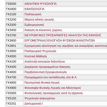
ΓΕ6000
ΑΘΛΗΤΙΚΗ ΨΥΧΟΛΟΓΙΑ
ΓΚ0400
ΚΙΝΗΣΙΟΛΟΓΙΑ
ΓΚ3100
Παιδαγωγική
ΓΚ3200
Θέματα ειδικής αγωγής
ΓΚ3300
Εμβιομηχανική
ΓΚ3400
Άσκηση σε κλειστούς χώρους
ΓΚ3700
ΝΕΥΡΟΜΥΙΚΕΣ ΠΡΟΣΑΡΜΟΓΕΣ-ΑΝΑΛΥΣΗ ΤΗΣ ΚΙΝΗΣΗΣ
ΓΚ3800
ΕΡΓΟΜΕΤΡΙΑ/ΑΞΙΟΛΟΓΗΣΗ ΦΥΣΙΚΩΝ ΙΚΑΝΟΤΗΤΩΝ
ΓΚ3801
Εργομετρική αξιολόγηση της αερόβιας και αναερόβιας ικανότητ
ΓΚ3900
Παιδαγωγική Ψυχολογία
ΓΚ4000
Κινητική Μάθηση
ΓΚ4100
Ανάπτυξη κινητικών δεξιοτήτων
ΓΚ4400
Διαχείριση προγραμμάτων άσκησης
ΓΚ4600
Περιβαλλοντική Εργοφυσιολογία
ΓΚ4700
Προγράμματα συν-εκπαίδευσης στη Φ.Α.
ΓΚ4800
Προσχολική Φυσική Αγωγή
ΓΚ4900
Φιλοσοφία Φυσικής Αγωγής και Αθλητισμού
ΓΚ5000
Φυσιολογικές προσαρμογές κατά τη γήρανση
ΓΚ5100
Ψυχολογία ασκουμένου
ΓΚ5201
Διπλωματική Ι