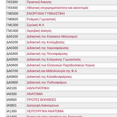
ΓΚ5300
Πρακτική Άσκηση
ΓΚ5400
Αθλητική επιχειρηματικότητα και καινοτομία
ΓΜ0300
ΕΝΟΡΓΑΝΗ ΓΥΜΝΑΣΤΙΚΗ
ΓΜ0605
Ρυθμική Γυμναστική
ΓΜ1300
Σχολική Φ.Α
ΓΜ1400
Αεροβική άσκηση
ΔΑ0100
Διδακτική του Κλασικού Αθλητισμού
ΔΑ0200
Διδακτική της Κολύμβησης
ΔΑ0300
Διδακτική της Χειροσφαίρισης
ΔΑ0400
Διδακτική της Πετοσφαίρισης
ΔΑ0500
Διδακτική της Ενόργανης Γυμναστικής
ΔΑ0600
Διδακτική των Ελληνικών Παραδοσιακών Χορών
ΔΑ0700
Διδακτική και Μεθοδολογία της Φ.Α.
ΔΑ0800
Διδακτική της Καλαθοσφαίρισης
ΔΑ0900
Διδακτική του Ποδοσφαίρου
ΙΑ0100
ΑΘΛΗΤΙΑΤΡΙΚΗ
ΙΑ0300
ΑΝΑΤΟΜΙΑ
ΙΑ0600
ΠΡΩΤΕΣ ΒΟΗΘΕΙΕΣ
ΙΑ0801
Διατροφή Ασκούμενων
ΙΑ1300
ΛΕΙΤΟΥΡΓΙΚΗ ΑΝΑΤΟΜΙΑ