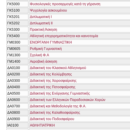
ΓΚ5000
Φυσιολογικές προσαρμογές κατά τη γήρανση
ΓΚ5100
Ψυχολογία ασκουμένου
ΓΚ5201
Διπλωματική Ι
ΓΚ5202
Διπλωματική ΙΙ
ΓΚ5300
Πρακτική Άσκηση
ΓΚ5400
Αθλητική επιχειρηματικότητα και καινοτομία
ΓΜ0300
ΕΝΟΡΓΑΝΗ ΓΥΜΝΑΣΤΙΚΗ
ΓΜ0605
Ρυθμική Γυμναστική
ΓΜ1300
Σχολική Φ.Α
ΓΜ1400
Αεροβική άσκηση
ΔΑ0100
Διδακτική του Κλασικού Αθλητισμού
ΔΑ0200
Διδακτική της Κολύμβησης
ΔΑ0300
Διδακτική της Χειροσφαίρισης
ΔΑ0400
Διδακτική της Πετοσφαίρισης
ΔΑ0500
Διδακτική της Ενόργανης Γυμναστικής
ΔΑ0600
Διδακτική των Ελληνικών Παραδοσιακών Χορών
ΔΑ0700
Διδακτική και Μεθοδολογία της Φ.Α.
ΔΑ0800
Διδακτική της Καλαθοσφαίρισης
ΔΑ0900
Διδακτική του Ποδοσφαίρου
ΙΑ0100
ΑΘΛΗΤΙΑΤΡΙΚΗ