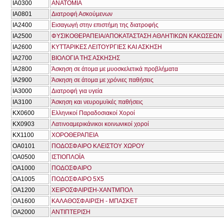
ΙΑ0300
ΑΝΑΤΟΜΙΑ
ΙΑ0801
Διατροφή Ασκούμενων
ΙΑ2400
Εισαγωγή στην επιστήμη της διατροφής
ΙΑ2500
ΦΥΣΙΚΟΘΕΡΑΠΕΙΑ/ΑΠΟΚΑΤΑΣΤΑΣΗ ΑΘΛΗΤΙΚΩΝ ΚΑΚΩΣΕΩΝ
ΙΑ2600
ΚΥΤΤΑΡΙΚΕΣ ΛΕΙΤΟΥΡΓΙΕΣ ΚΑΙ ΑΣΚΗΣΗ
ΙΑ2700
ΒΙΟΛΟΓΙΑ ΤΗΣ ΑΣΚΗΣΗΣ
ΙΑ2800
Άσκηση σε άτομα με μυοσκελετικά προβλήματα
ΙΑ2900
Άσκηση σε άτομα με χρόνιες παθήσεις
ΙΑ3000
Διατροφή για υγεία
ΙΑ3100
Άσκηση και νευρομυϊκές παθήσεις
ΚΧ0600
Ελληνικοί Παραδοσιακοί Χοροί
ΚΧ0903
Λατινοαμερικάνικοι κοινωνικοί χοροί
ΚΧ1100
ΧΟΡΟΘΕΡΑΠΕΙΑ
ΟΑ0101
ΠΟΔΟΣΦΑΙΡΟ ΚΛΕΙΣΤΟΥ ΧΩΡΟΥ
ΟΑ0500
ΙΣΤΙΟΠΛΟΪΑ
ΟΑ1000
ΠΟΔΟΣΦΑΙΡΟ
ΟΑ1005
ΠΟΔΟΣΦΑΙΡΟ 5Χ5
ΟΑ1200
ΧΕΙΡΟΣΦΑΙΡΙΣΗ-ΧΑΝΤΜΠΟΛ
ΟΑ1600
ΚΑΛΑΘΟΣΦΑΙΡΙΣΗ - ΜΠΑΣΚΕΤ
ΟΑ2000
ΑΝΤΙΠΤΕΡΙΣΗ